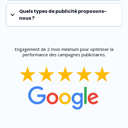
agence spécialisée dans les
Quels types de publicité proposons-
secteurs de l'habitat et du bâtiment
nous ?
nous
maîtrisons ce marché
Engagement de 2 mois minimum pour optimiser la
Faites confiance à un spécialiste des marchés de
performance des campagnes publicitaires.
l'habitat et du bâtiment.